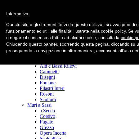
Informativa
Strict Standards
: Only variables should be assigned by reference in
/home/scolpita/public_html/modules/mod_superfish_menu/mod_
Questo sito o gli strumenti terzi da questo utilizzati si avvalgono di 
on line
15
funzionamento ed utili alle finalità illustrate nella cookie policy. Se 
o negare il consenso a tutti o ad alcuni cookie, consulta la
cookie po
main page
Azienda
Chiudendo questo banner, scorrendo questa pagina, cliccando su un
Realizzazioni
proseguendo la navigazione in altra maniera, acconsenti all’uso dei
Fornitura Sassi
Manufatti Personalizzati
Alti e Bassi Rilievi
Caminetti
Disegni
Fontane
Pilastri Interi
Rosoni
Scultura
Muri a Sassi
a Secco
Corsivo
Fugato
Grezzo
Opera Incerta
Scalpellato