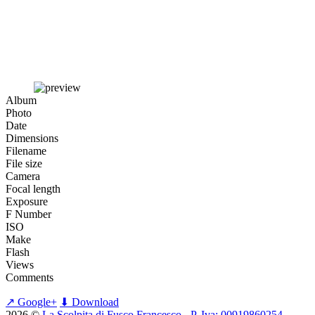
Album
Photo
Date
Dimensions
Filename
File size
Camera
Focal length
Exposure
F Number
ISO
Make
Flash
Views
Comments
↗ Google+
⬇ Download
2026
©
La Scolpita di Fusco Francesco - P. Iva: 00919860254
-