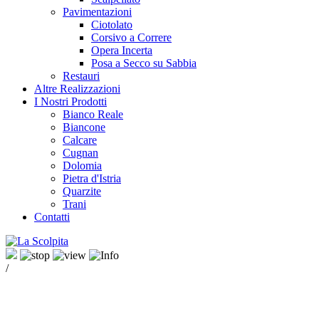
Pavimentazioni
Ciotolato
Corsivo a Correre
Opera Incerta
Posa a Secco su Sabbia
Restauri
Altre Realizzazioni
I Nostri Prodotti
Bianco Reale
Biancone
Calcare
Cugnan
Dolomia
Pietra d'Istria
Quarzite
Trani
Contatti
/